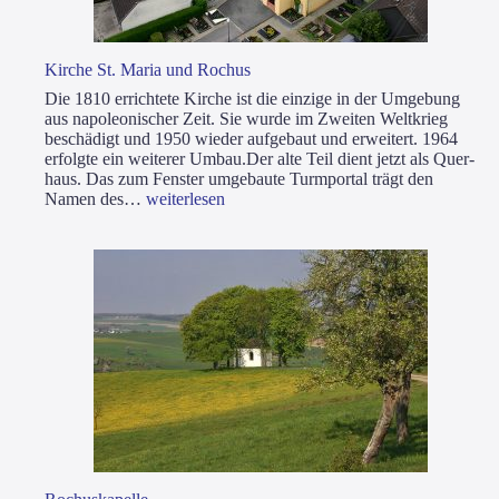
Kir­che St. Maria und Rochus
Die 1810 errich­te­te Kir­che ist die ein­zi­ge in der Umge­bung
aus napo­leo­ni­scher Zeit. Sie wur­de im Zwei­ten Welt­krieg
beschä­digt und 1950 wie­der auf­ge­baut und erwei­tert. 1964
erfolg­te ein wei­te­rer Umbau.Der alte Teil dient jetzt als Quer­
haus. Das zum Fens­ter umge­bau­te Turm­por­tal trägt den
Kir­
Namen des…
wei­ter­le­sen
che
St.
Maria
und
Rochus