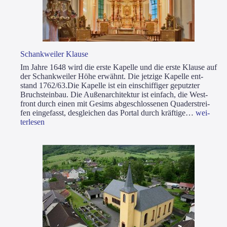
Schank­wei­ler Klau­se
Im Jah­re 1648 wird die ers­te Kapel­le und die ers­te Klau­se auf
der Schank­wei­ler Höhe erwähnt. Die jet­zi­ge Kapel­le ent­
stand 1762/63.Die Kapel­le ist ein ein­schif­fi­ger geputz­ter
Bruch­stein­bau. Die Außen­ar­chi­tek­tur ist ein­fach, die West­
front durch einen mit Gesims abge­schlos­se­nen Qua­der­strei­
Schank­
fen ein­ge­fasst, des­glei­chen das Por­tal durch kräf­ti­ge…
wei­
wei­
ter­le­sen
ler
Klau­
se