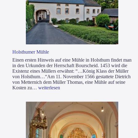
Holst­hu­mer Müh­le
Einen ers­ten Hin­weis auf eine Müh­le in Holst­hum fin­det man
in den Urkun­den der Herr­schaft Bour­scheid. 1453 wird die
Exis­tenz eines Mül­lers erwähnt: “…König Klass der Mül­ler
von Holst­hum…“Am 11. Novem­ber 1566 gestat­te­te Diet­rich
von Met­ter­nich dem Mül­ler Tho­mas, eine Müh­le auf sei­ne
Holst­
Kos­ten zu…
wei­ter­le­sen
hu­
mer
Müh­
le