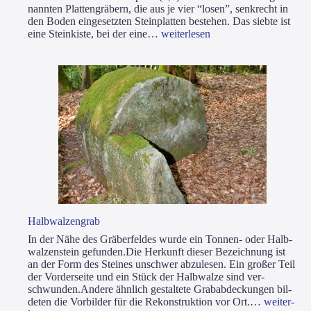
nann­ten Plat­ten­grä­bern, die aus je vier “losen”, senk­recht in
den Boden ein­ge­setz­ten Stein­plat­ten bestehen. Das sieb­te ist
Grä­
eine Stein­kis­te, bei der eine…
wei­ter­le­sen
ber­
fel­
der
Halb­wal­zen­grab
In der Nähe des Grä­ber­fel­des wur­de ein Ton­­nen- oder Halb­
wal­zen­stein gefun­den.Die Her­kunft die­ser Bezeich­nung ist
an der Form des Stei­nes unschwer abzu­le­sen. Ein gro­ßer Teil
der Vor­der­sei­te und ein Stück der Halb­wal­ze sind ver­
schwun­den.Ande­re ähn­lich gestal­te­te Grab­ab­de­ckun­gen bil­
Halb­
de­ten die Vor­bil­der für die Rekon­struk­ti­on vor Ort.…
wei­ter­