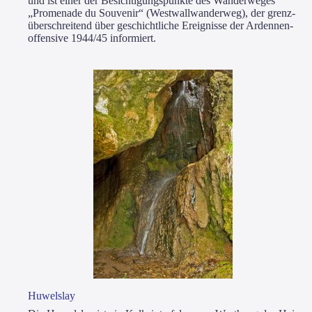
und ist einer der Besich­ti­gungs­punk­te des Wan­der­we­ges
„Pro­me­na­de du Sou­ve­nir“ (West­wall­wan­der­weg), der grenz­
über­schrei­tend über geschicht­li­che Ereig­nis­se der Arden­nen­
of­fen­si­ve 1944/45 informiert.
Huwels­lay