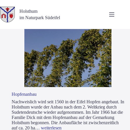
Zum
Inhalt
Holsthum
springen
im Naturpark Südeifel
Hop­fen­an­bau
Nach­weis­lich wird seit 1560 in der Eifel Hop­fen ange­baut. In
Holst­hum wur­de der Anbau nach dem 2. Welt­krieg durch
Sude­ten­deut­sche wie­der auf­ge­nom­men. Im Jahr 1966 hat die
Fami­lie Dick mit dem Hop­fen­an­bau auf der Gemar­kung
Holst­hum begon­nen. Die Anbau­flä­che ist zwi­schen­zeit­lich
Hop­
auf ca. 20 ha…
wei­ter­le­sen