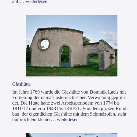
Römi­
auf.…
wei­ter­le­sen
sche
Vil­
la
Glas­hüt­te
Im Jah­re 1769 wur­de die Glas­hüt­te von Domi­nik Laeis mit
För­de­rung der damals öster­rei­chi­schen Ver­wal­tung gegrün­
det. Die Hüt­te hat­te zwei Arbeits­pe­ri­oden: von 1774 bis
1811/12 und von 1843 bis 1850/51. Von dem gro­ßen Rund­
bau, der eigent­li­chen Glas­hüt­te mit dem Schmelz­ofen, steht
Glas­
nur noch ein klei­ner…
wei­ter­le­sen
hüt­
te