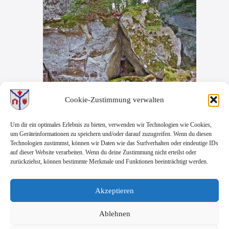
Cookie-Zustimmung verwalten
Schmet­ten­schaaf
Bei „Schmet­ten­schaaf“ han­delt es sich um eine Fels­for­ma­ti­
Um dir ein optimales Erlebnis zu bieten, verwenden wir Technologien wie Cookies,
on, die ver­mut­lich Res­te einer vor­ge­schicht­li­chen Flieh­burg
um Geräteinformationen zu speichern und/oder darauf zuzugreifen. Wenn du diesen
waren. Die Anla­ge wur­de in Kriegs­zei­ten (letzt­mals wäh­rend
Technologien zustimmst, können wir Daten wie das Surfverhalten oder eindeutige IDs
des 2. Welt­krie­ges) als Zufluchts­stät­te von der Bevöl­ke­rung
auf dieser Website verarbeiten. Wenn du deine Zustimmung nicht erteilst oder
der umlie­gen­den Ort­schaf­ten auf­ge­sucht. Um den „Schmet­
zurückziehst, können bestimmte Merkmale und Funktionen beeinträchtigt werden.
Sch
ten­schaf“ ran­ken sich man­che Erzäh­lun­gen, u. a. soll „im…
ten­
wei­ter­le­sen
scha
Akzeptieren
Ablehnen