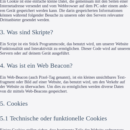
Ein Coo­kie ist eine ein­fa­che klei­ne Datei, die gemein­sam mit den Sei­ten einer
Inter­net­adres­se ver­sen­det und vom Web­brow­ser auf dem PC oder einem ande­
ren Gerät gespei­chert wer­den kann. Die dar­in gespei­cher­ten Infor­ma­tio­nen
kön­nen wäh­rend fol­gen­der Besu­che zu unse­ren oder den Ser­vern rele­van­ter
Dritt­an­bie­ter gesen­det werden.
3. Was sind Skripte?
Ein Script ist ein Stück Pro­gramm­code, das benutzt wird, um unse­rer Web­site
Funk­tio­na­li­tät und Inter­ak­ti­vi­tät zu ermög­li­chen. Die­ser Code wird auf unse­ren
Ser­vern oder auf dei­nem Gerät ausgeführt.
4. Was ist ein Web Beacon?
Ein Web-Bea­con (auch Pixel-Tag genannt), ist ein klei­nes unsicht­ba­res Text­
frag­ment oder Bild auf einer Web­site, das benutzt wird, um den Ver­kehr auf
der Web­site zu über­wa­chen. Um dies zu ermög­li­chen wer­den diver­se Daten
von dir mit­tels Web-Bea­cons gespeichert.
5. Cookies
5.1 Technische oder funktionelle Cookies