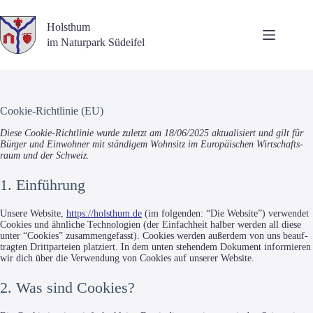
Zum
Inhalt
Holsthum
springen
im Naturpark Südeifel
Cookie-Richtlinie (EU)
Die­se Coo­kie-Richt­li­nie wur­de zuletzt am 18/06/2025 aktua­li­siert und gilt für
Bür­ger und Ein­woh­ner mit stän­di­gem Wohn­sitz im Euro­päi­schen Wirt­schafts­
raum und der Schweiz.
1. Einführung
Unse­re Web­site,
https://holsthum.de
(im fol­gen­den: “Die Web­site”) ver­wen­det
Coo­kies und ähn­li­che Tech­no­lo­gien (der Ein­fach­heit hal­ber wer­den all die­se
unter “Coo­kies” zusam­men­ge­fasst). Coo­kies wer­den außer­dem von uns beauf­
trag­ten Dritt­par­tei­en plat­ziert. In dem unten ste­hen­dem Doku­ment infor­mie­ren
wir dich über die Ver­wen­dung von Coo­kies auf unse­rer Website.
2. Was sind Cookies?