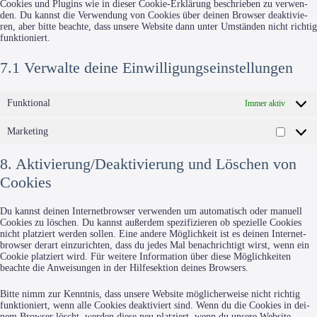
Coo­kies und Plug­ins wie in die­ser Coo­kie-Erklä­rung beschrie­ben zu ver­wen­
den. Du kannst die Ver­wen­dung von Coo­kies über dei­nen Brow­ser deak­ti­vie­
ren, aber bit­te beach­te, dass unse­re Web­site dann unter Umstän­den nicht rich­tig
funktioniert.
7.1 Verwalte deine Einwilligungseinstellungen
Funktional
Immer aktiv
Marketing
Market
8. Aktivierung/Deaktivierung und Löschen von
Cookies
Du kannst dei­nen Inter­net­brow­ser ver­wen­den um auto­ma­tisch oder manu­ell
Coo­kies zu löschen. Du kannst außer­dem spe­zi­fi­zie­ren ob spe­zi­el­le Coo­kies
nicht plat­ziert wer­den sol­len. Eine ande­re Mög­lich­keit ist es dei­nen Inter­net­
brow­ser der­art ein­zu­rich­ten, dass du jedes Mal benach­rich­tigt wirst, wenn ein
Coo­kie plat­ziert wird. Für wei­te­re Infor­ma­ti­on über die­se Mög­lich­kei­ten
beach­te die Anwei­sun­gen in der Hilf­e­sek­ti­on dei­nes Browsers.
Bit­te nimm zur Kennt­nis, dass unse­re Web­site mög­li­cher­wei­se nicht rich­tig
funk­tio­niert, wenn alle Coo­kies deak­ti­viert sind. Wenn du die Coo­kies in dei­
nem Brow­ser löscht, wer­den die­se neu plat­ziert, wenn du unse­re Web­site