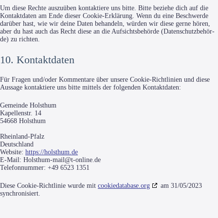
Um die­se Rech­te aus­zu­üben kon­tak­tie­re uns bit­te. Bit­te bezie­he dich auf die
Kon­takt­da­ten am Ende die­ser Coo­kie-Erklä­rung. Wenn du eine Beschwer­de
dar­über hast, wie wir dei­ne Daten behan­deln, wür­den wir die­se ger­ne hören,
aber du hast auch das Recht die­se an die Auf­sichts­be­hör­de (Daten­schutz­be­hör­
de) zu richten.
10. Kontaktdaten
Für Fra­gen und/oder Kom­men­ta­re über unse­re Coo­kie-Richt­li­ni­en und die­se
Aus­sa­ge kon­tak­tie­re uns bit­te mit­tels der fol­gen­den Kontaktdaten:
Gemein­de Holsthum
Kapel­len­str. 14
54668 Holsthum
Rheinland-Pfalz
Deutsch­land
Web­site:
https://holsthum.de
E‑Mail:
Holsthum-mail@
t‑online.de
Tele­fon­num­mer: +49 6523 1351
Die­se Coo­kie-Richt­li­nie wur­de mit
cookiedatabase.org
am 31/05/2023
synchronisiert.