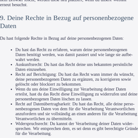
erneut besuchst.
9. Deine Rechte in Bezug auf personenbezogene
Daten
Du hast fol­gen­de Rech­te in Bezug auf dei­ne per­so­nen­be­zo­ge­nen Daten:
Du hast das Recht zu erfah­ren, war­um dei­ne per­so­nen­be­zo­ge­nen
Daten benö­tigt wer­den, was damit pas­siert und wie lan­ge sie auf­be­
wahrt werden.
Aus­kunfts­recht: Du hast das Recht dei­ne uns bekann­ten per­sön­li­che
Daten einzusehen.
Recht auf Berich­ti­gung: Du hast das Recht wann immer du wünscht,
dei­ne per­so­nen­be­zo­ge­nen Daten zu ergän­zen, zu kor­ri­gie­ren sowie
gelöscht oder blo­ckiert zu bekommen.
Wenn du uns dei­ne Ein­wil­li­gung zur Ver­ar­bei­tung dei­ner Daten
erteilst, hast du das Recht die­se Ein­wil­li­gung zu wider­ru­fen und dei­ne
per­so­nen­be­zo­ge­nen Daten löschen zu lassen.
Recht auf Daten­über­trag­bar­keit: Du hast das Recht, alle dei­ne per­so­
nen­be­zo­ge­nen Daten von dem für die Ver­ar­bei­tung Ver­ant­wort­li­chen
anzu­for­dern und sie voll­stän­dig an einen ande­ren für die Ver­ar­bei­tung
Ver­ant­wort­li­chen zu übermitteln.
Wider­spruchs­recht: Du kannst der Ver­ar­bei­tung dei­ner Daten wider­
spre­chen. Wir ent­spre­chen dem, es sei denn es gibt berech­tig­te Grün­de
für die Verarbeitung.