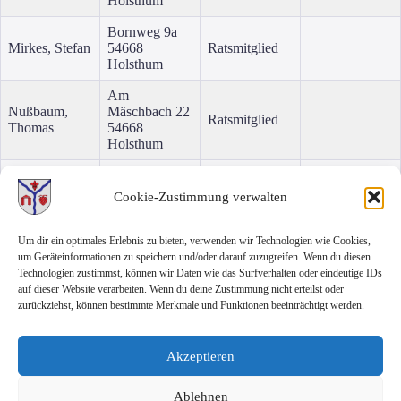
Holsthum
Bornweg 9a
Mirkes, Stefan
54668
Ratsmitglied
Holsthum
Am
Nußbaum,
Mäschbach 22
Ratsmitglied
Thomas
54668
Holsthum
Wolsfelder
Oberbillig,
Straße 11
Cookie-Zustimmung verwalten
Ratsmitglied
Günther
54668
Holsthum
Um dir ein optimales Erlebnis zu bieten, verwenden wir Technologien wie Cookies,
Wolsfelder
um Geräteinformationen zu speichern und/oder darauf zuzugreifen. Wenn du diesen
Straße 35
Technologien zustimmst, können wir Daten wie das Surfverhalten oder eindeutige IDs
Zunker, Petra
Ratsmitglied
54668
auf dieser Website verarbeiten. Wenn du deine Zustimmung nicht erteilst oder
Holsthum
zurückziehst, können bestimmte Merkmale und Funktionen beeinträchtigt werden.
Die Niederschriften der Gemeinderats-Sitzungen der Gemeinde
Holsthum können sie
hier
gerne einsehen.
Akzeptieren
Ablehnen