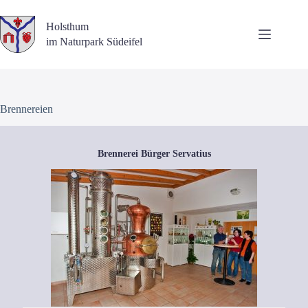
Zum
Inhalt
Holsthum
springen
im Naturpark Südeifel
Brennereien
Brennerei Bürger Servatius