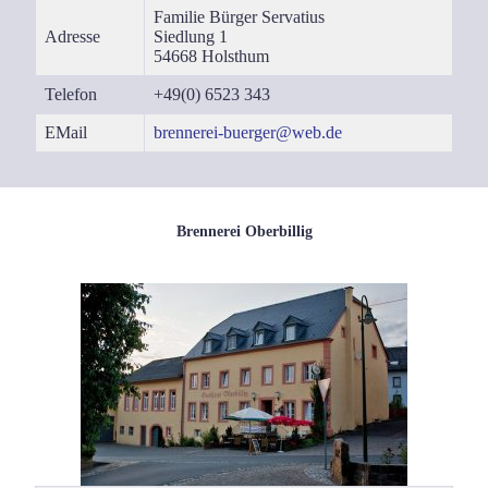
Fami­lie Bür­ger Ser­va­ti­us
Adres­se
Sied­lung 1
54668 Holst­hum
Tele­fon
+49(0) 6523 343
EMail
brennerei-buerger@web.de
Brennerei Oberbillig