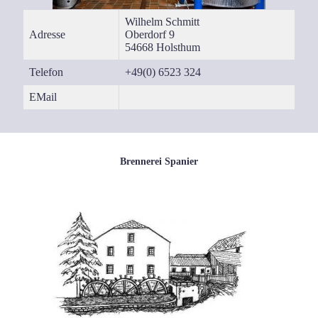
Wil­helm Schmitt
Adres­se
Ober­dorf 9
54668 Holst­hum
Tele­fon
+49(0) 6523 324
EMail
Brennerei Spanier