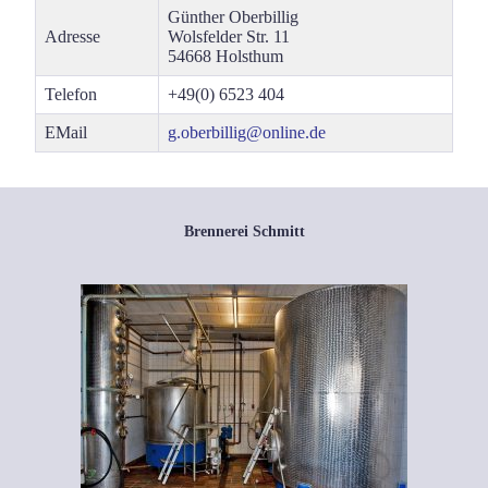
Gün­ther Ober­bil­lig
Adres­se
Wols­fel­der Str. 11
54668 Holst­hum
Tele­fon
+49(0) 6523 404
EMail
g.oberbillig@online.de
Brennerei Schmitt