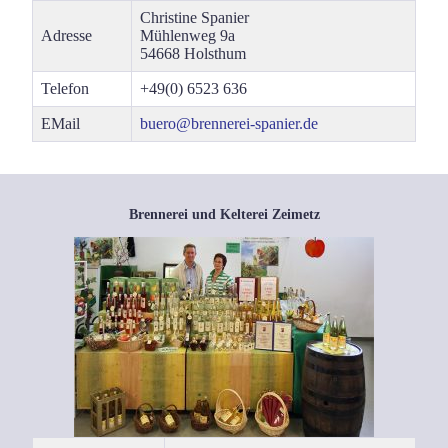
Chris­ti­ne Spa­ni­er
Adres­se
Müh­len­weg 9a
54668 Holst­hum
Tele­fon
+49(0) 6523 636
EMail
buero@brennerei-spanier.de
Brennerei und Kelterei Zeimetz