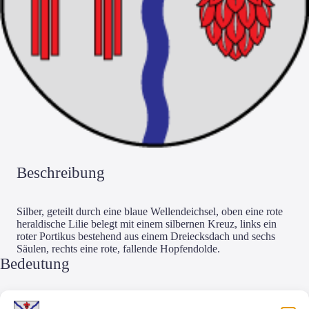
Beschrei­bung
Sil­ber, geteilt durch eine blaue Wel­len­deich­sel, oben eine rote
heral­di­sche Lilie belegt mit einem sil­ber­nen Kreuz, links ein
roter Por­ti­kus bestehend aus einem Drei­ecks­dach und sechs
Säu­len, rechts eine rote, fal­len­de Hopfendolde.
Bedeu­tung
Oben im Wap­pen dar­ge­stellt ist eine heral­di­sche Lilie, belegt mit einem