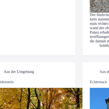
Der fünf­ecki
turm stammt
mals recht­ec
wand des ehe
Palas) erhal
ter­öff­nun­g
die damals 
holst
Aus der Umgebung
Aus d
idenstein
Echternach