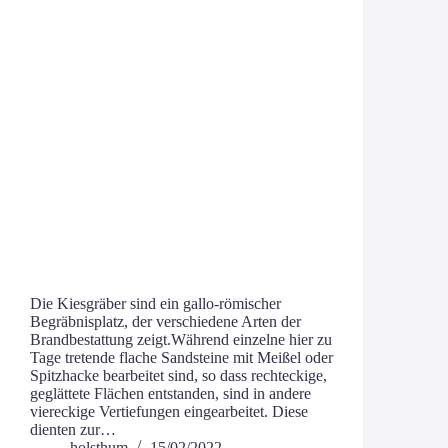
Die Kies­grä­ber sind ein gal­­lo-römi­­scher
Begräb­nis­platz, der ver­schie­de­ne Arten der
Brand­be­stat­tung zeigt.Wäh­rend ein­zel­ne hier zu
Tage tre­ten­de fla­che Sand­stei­ne mit Mei­ßel oder
Spitz­ha­cke bear­bei­tet sind, so dass recht­ecki­ge,
geglät­te­te Flä­chen ent­stan­den, sind in ande­re
vier­ecki­ge Ver­tie­fun­gen ein­ge­ar­bei­tet. Die­se
dien­ten zur…
holsthum
15/02/2022