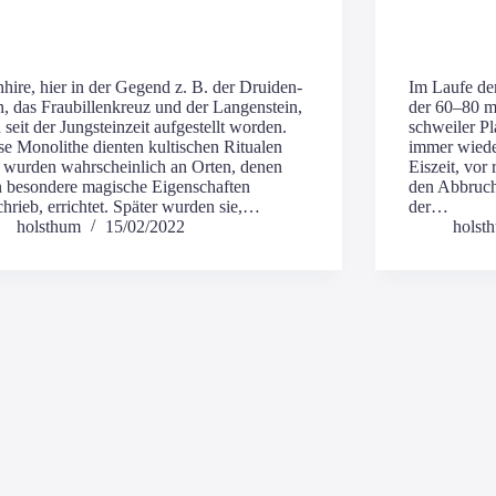
hi­re, hier in der Gegend z. B. der Drui­den­
Im Lau­fe der
n, das Frau­bil­len­kreuz und der Lan­gen­stein,
der 60–80 m 
 seit der Jung­stein­zeit auf­ge­stellt wor­den.
sch­wei­ler P
se Mono­li­the dien­ten kul­ti­schen Ritua­len
immer wie­de
 wur­den wahr­schein­lich an Orten, denen
Eis­zeit, vor
beson­de­re magi­sche Eigen­schaf­ten
den Abbruch­
hrieb, errich­tet. Spä­ter wur­den sie,…
der…
holsthum
15/02/2022
holst