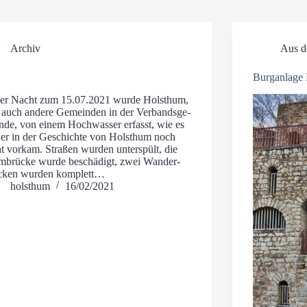
Archiv
Aus d
Burganlage 
der Nacht zum 15.07.2021 wur­de Holst­hum,
 auch ande­re Gemein­den in der Ver­bands­ge­
n­de, von einem Hoch­was­ser erfasst, wie es
­her in der Geschich­te von Holst­hum noch
t vor­kam. Stra­ßen wur­den unter­spült, die
m­brü­cke wur­de beschä­digt, zwei Wan­der­
­cken wur­den komplett…
holsthum
16/02/2021