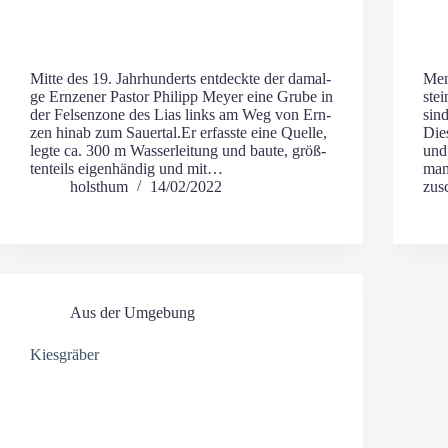
Mit­te des 19. Jahr­hun­derts ent­deck­te der dam­al­
Men
ge Ern­ze­ner Pas­tor Phil­ipp Mey­er eine Gru­be in
stei
der Fel­sen­zo­ne des Lias links am Weg von Ern­
sind
zen hin­ab zum Sau­er­tal.Er erfass­te eine Quel­le,
Die­
leg­te ca. 300 m Was­ser­lei­tung und bau­te, größ­
und
ten­teils eigen­hän­dig und mit…
man 
holsthum
14/02/2022
zusc
Aus der Umgebung
Kiesgräber