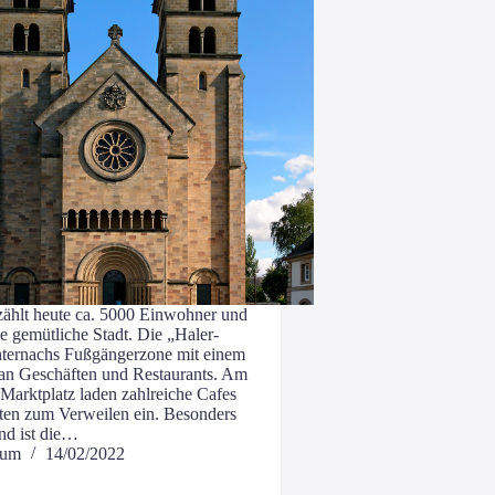
zählt heu­te ca. 5000 Ein­woh­ner und
­ne gemüt­li­che Stadt. Die „Haler­
­ter­nachs Fuß­gän­ger­zo­ne mit einem
 an Geschäf­ten und Restau­rants. Am
n Markt­platz laden zahl­rei­che Cafes
­ten zum Ver­wei­len ein. Beson­ders
end ist die…
hum
14/02/2022