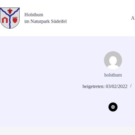
Zum
Inhalt
springen
Holsthum
Ak
im Naturpark Südeifel
holsthum
beigetreten: 03/02/2022