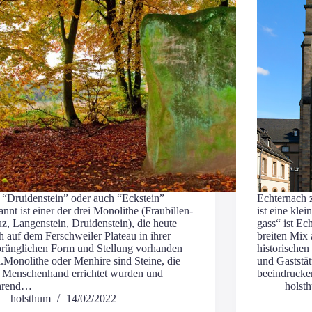
 “Drui­den­stein” oder auch “Eck­stein”
Ech­ter­nach 
nnt ist einer der drei Mono­li­the (Frau­bil­len­
ist eine klei
z, Lan­gen­stein, Drui­den­stein), die heu­te
gass“ ist Ech
 auf dem Fer­sch­wei­ler Pla­teau in ihrer
brei­ten Mix
rüng­li­chen Form und Stel­lung vor­han­den
his­to­ri­sche
.Mono­li­the oder Menhi­re sind Stei­ne, die
und Gast­stät
 Men­schen­hand errich­tet wur­den und
beein­dru­ck
hrend…
holst
holsthum
14/02/2022