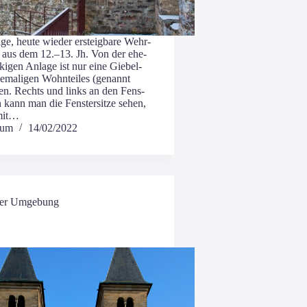
­ge, heu­te wie­der ersteig­ba­re Wehr­
 aus dem 12.–13. Jh. Von der ehe­
ki­gen Anla­ge ist nur eine Gie­bel­
­ma­li­gen Wohn­tei­les (genannt
­ten. Rechts und links an den Fens­
en kann man die Fens­ter­sit­ze sehen,
mit…
hum
14/02/2022
er Umgebung