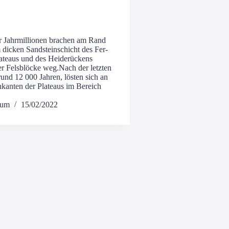
 Jahr­mil­lio­nen bra­chen am Rand
dicken Sand­stein­schicht des Fer­
la­teaus und des Hei­de­rü­ckens
r Fels­blö­cke weg.Nach der letz­ten
 rund 12 000 Jah­ren, lös­ten sich an
kan­ten der Pla­teaus im Bereich
hum
15/02/2022