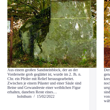
Aus einem gro­ßen Sand­stein­block, der an der
Der
Vor­der­sei­te grob geglät­tet ist, wur­de im 2. Jh. n.
gena
Chr. ein Pfei­ler mit Reli­ef her­aus­ge­ar­bei­tet.
kreu
Zwi­schen je einem Pilas­ter und einer Säu­le sind
noch
Bei­ne und Gewand­res­te einer weib­li­chen Figur
ursp
erhal­ten, dane­ben Res­te eines…
sind
holsthum
15/02/2022
von
wä