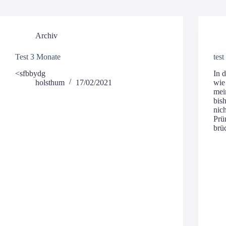
Archiv
Test 3 Monate
test
<sfbbydg
In 
holsthum
17/02/2021
wie
mei
bis
nich
Prü
brü