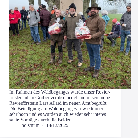
Im Rah­men des Wald­be­gan­ges wur­de unser Revier­
förs­ter Juli­an Grö­ber ver­ab­schie­det und unse­re neue
Revier­förs­te­rin Lara All­ard im neu­en Amt begrüßt.
Die Betei­li­gung am Wald­be­gang war wie immer
sehr hoch und es wur­den auch wie­der sehr inter­es­
san­te Vor­trä­ge durch die Beiden…
holsthum
14/12/2025