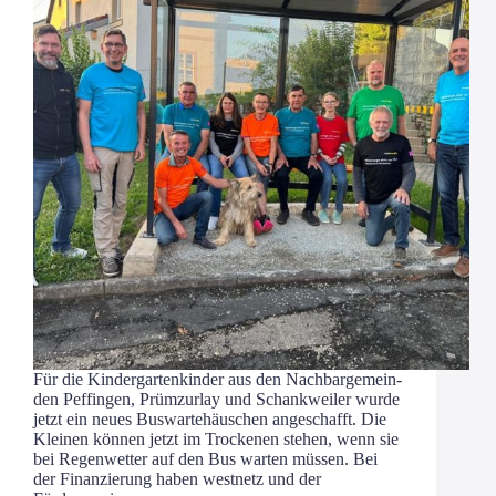
Für die Kin­der­gar­ten­kin­der aus den Nach­bar­ge­mein­
den Pef­fin­gen, Prümz­ur­lay und Schank­wei­ler wur­de
jetzt ein neu­es Bus­war­te­häus­chen ange­schafft. Die
Klei­nen kön­nen jetzt im Tro­cke­nen ste­hen, wenn sie
bei Regen­wet­ter auf den Bus war­ten müs­sen. Bei
der Finan­zie­rung haben west­netz und der