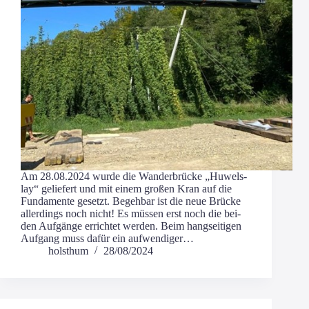
Am 28.08.2024 wur­de die Wan­der­brü­cke „Huwels­
lay“ gelie­fert und mit einem gro­ßen Kran auf die
Fun­da­men­te gesetzt. Begeh­bar ist die neue Brü­cke
aller­dings noch nicht! Es müs­sen erst noch die bei­
den Auf­gän­ge errich­tet wer­den. Beim hang­sei­ti­gen
Auf­gang muss dafür ein aufwendiger…
holsthum
28/08/2024