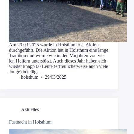
Am 29.03.2025 wur­de in Holst­hum o.a. Akti­on
durch­ge­führt. Die Akti­on hat in Holst­hum eine lan­ge
Tra­di­ti­on und wur­de wie in den Vor­jah­ren von vie­
len Hel­fern unter­stützt. Auch die­ses Jahr haben sich
wie­der knapp 60 Leu­te (erfreu­li­cher­wei­se auch vie­le
Jun­ge) beteiligt.…
holsthum
29/03/2025
Aktuelles
Fastnacht in Holsthum