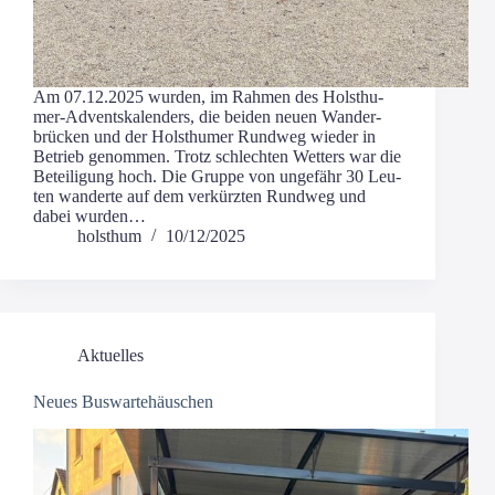
Am 07.12.2025 wur­den, im Rah­men des Hols­t­hu­­
mer-Advent­s­­ka­­len­­ders, die bei­den neu­en Wan­der­
brü­cken und der Holst­hu­mer Rund­weg wie­der in
Betrieb genom­men. Trotz schlech­ten Wet­ters war die
Betei­li­gung hoch. Die Grup­pe von unge­fähr 30 Leu­
ten wan­der­te auf dem ver­kürz­ten Rund­weg und
dabei wurden…
holsthum
10/12/2025
Aktuelles
Neues Buswartehäuschen