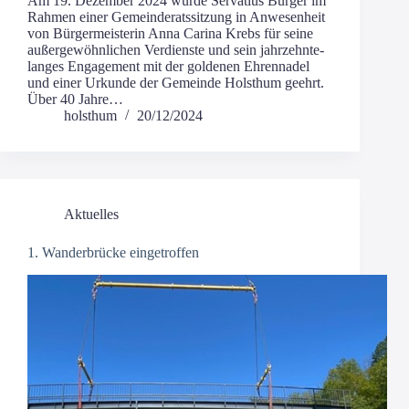
Am 19. Dezem­ber 2024 wur­de Ser­va­ti­us Bür­ger im
Rah­men einer Gemein­de­rats­sit­zung in Anwe­sen­heit
von Bür­ger­meis­te­rin Anna Cari­na Krebs für sei­ne
außer­ge­wöhn­li­chen Ver­diens­te und sein jahr­zehn­te­
lan­ges Enga­ge­ment mit der gol­de­nen Ehren­na­del
und einer Urkun­de der Gemein­de Holst­hum geehrt.
Über 40 Jahre…
holsthum
20/12/2024
Aktuelles
1. Wanderbrücke eingetroffen