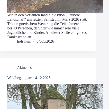
Wie in den Vor­jah­ren fand die Akti­on „Sau­be­re
Land­schaft“ am letz­ten Sams­tag im März 2026 statt.
Trotz reg­ne­ri­schem Wet­ter lag die Teil­neh­mer­zahl
bei 40 Per­so­nen, dar­un­ter wie immer sehr vie­le
Jugend­li­che und Kin­der. An die­ser Stel­le ein gro­ßes
Dan­ke­schön an…
holsthum
04/05/2026
Aktuelles
Waldbegang am 14.12.2025