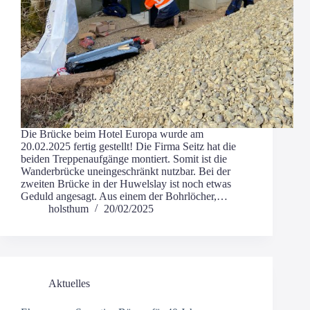
Die Brü­cke beim Hotel Euro­pa wur­de am
20.02.2025 fer­tig gestellt! Die Fir­ma Seitz hat die
bei­den Trep­pen­auf­gän­ge mon­tiert. Somit ist die
Wan­der­brü­cke unein­ge­schränkt nutz­bar. Bei der
zwei­ten Brü­cke in der Huwels­lay ist noch etwas
Geduld ange­sagt. Aus einem der Bohrlöcher,…
holsthum
20/02/2025
Aktuelles