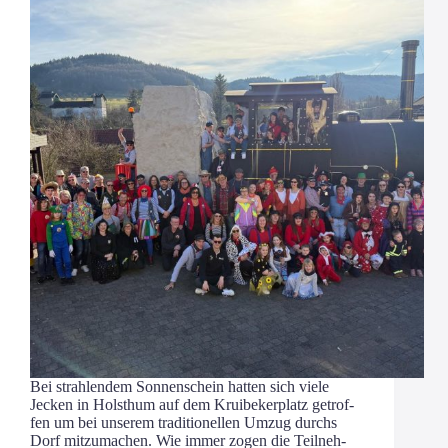
Bei strah­len­dem Son­nen­schein hat­ten sich vie­le
Jecken in Holst­hum auf dem Krui­be­ker­platz getrof­
fen um bei unse­rem tra­di­tio­nel­len Umzug durchs
Dorf mit­zu­ma­chen. Wie immer zogen die Teil­neh­