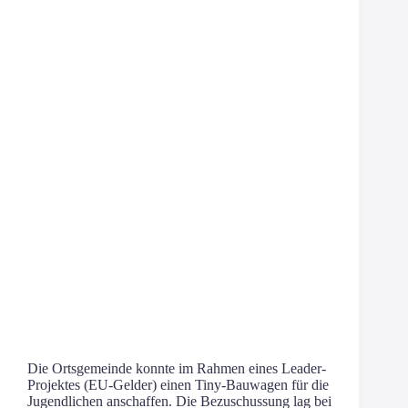
Die Orts­ge­mein­de konn­te im Rah­men eines Lea­­der-
Pro­­jek­­tes (EU-Gel­­der) einen Tiny-Bau­­wa­­gen für die
Jugend­li­chen anschaf­fen. Die Bezu­schus­sung lag bei