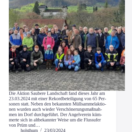
Die Akti­on Sau­be­re Land­schaft fand die­ses Jahr am
23.03.2024 mit einer Rekord­be­tei­li­gung von 65 Per­
so­nen statt. Neben den bekann­ten Müll­sam­mel­ak­tio­
nen wur­den auch wie­der Ver­schö­ne­rungs­maß­nah­
men im Dorf durch­ge­führt. Der Angel­ver­ein küm­
mer­te sich in alt­be­kann­ter Wei­se um die Fluss­ufer
von Prüm und…
holsthum
23/03/2024