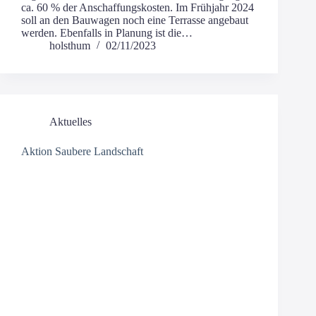
ca. 60 % der Anschaf­fungs­kos­ten. Im Früh­jahr 2024
soll an den Bau­wa­gen noch eine Ter­ras­se ange­baut
wer­den. Eben­falls in Pla­nung ist die…
holsthum
02/11/2023
Aktuelles
Aktion Saubere Landschaft