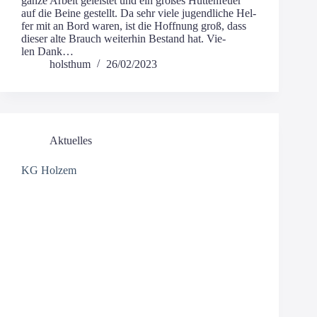
gan­ze Arbeit geleis­tet und ein gro­ßes Hüt­ten­feu­er
auf die Bei­ne gestellt. Da sehr vie­le jugend­li­che Hel­
fer mit an Bord waren, ist die Hoff­nung groß, dass
die­ser alte Brauch wei­ter­hin Bestand hat. Vie­
len Dank…
holsthum
26/02/2023
Aktuelles
KG Holzem