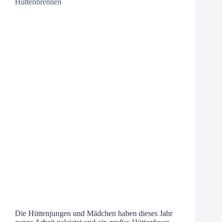
Hüttenbrennen
Die Hüt­ten­jun­gen und Mäd­chen haben die­ses Jahr