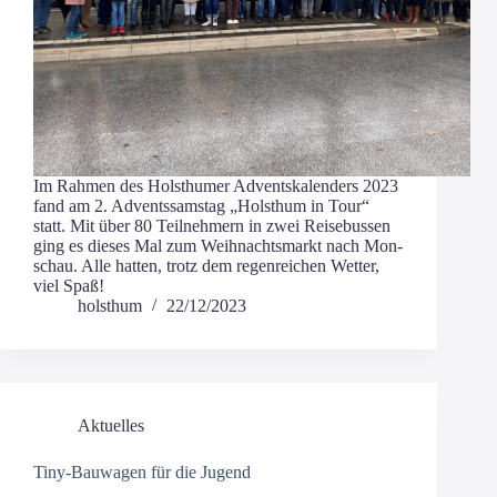
Im Rah­men des Holst­hu­mer Advents­ka­len­ders 2023
fand am 2. Advents­sams­tag „Holst­hum in Tour“
statt. Mit über 80 Teil­neh­mern in zwei Rei­se­bus­sen
ging es die­ses Mal zum Weih­nachts­markt nach Mon­
schau. Alle hat­ten, trotz dem regen­rei­chen Wet­ter,
viel Spaß!
holsthum
22/12/2023
Aktuelles
Tiny-Bauwagen für die Jugend