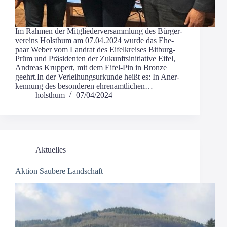
Im Rah­men der Mit­glie­der­ver­samm­lung des Bür­ger­
ver­eins Holst­hum am 07.04.2024 wur­de das Ehe­
paar Weber vom Land­rat des Eifel­krei­ses Bit­­burg-
Prüm und Prä­si­den­ten der Zukunfts­in­itia­ti­ve Eifel,
Andre­as Krup­pert, mit dem Eifel-Pin in Bron­ze
geehrt.In der Ver­lei­hungs­ur­kun­de heißt es: In Aner­
ken­nung des beson­de­ren ehrenamtlichen…
holsthum
07/04/2024
Aktuelles
Aktion Saubere Landschaft