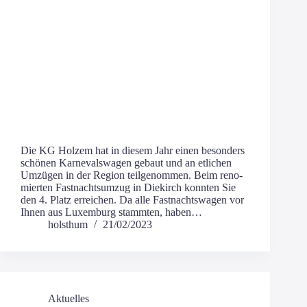
Die KG Hol­zem hat in die­sem Jahr einen beson­ders
schö­nen Kar­ne­vals­wa­gen gebaut und an etli­chen
Umzü­gen in der Regi­on teil­ge­nom­men. Beim reno­
mier­ten Fast­nachts­um­zug in Die­kirch konn­ten Sie
den 4. Platz errei­chen. Da alle Fast­nachts­wa­gen vor
Ihnen aus Luxem­burg stamm­ten, haben…
holsthum
21/02/2023
Aktuelles