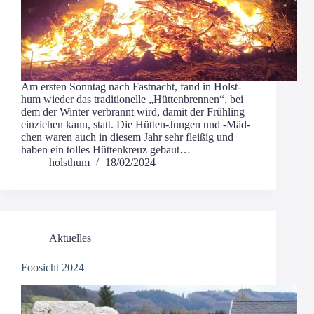
Am ers­ten Sonn­tag nach Fast­nacht, fand in Holst­
hum wie­der das tra­di­tio­nel­le „Hüt­ten­bren­nen“, bei
dem der Win­ter ver­brannt wird, damit der Früh­ling
ein­zie­hen kann, statt. Die Hüt­­ten-Jun­­gen und ‑Mäd­
chen waren auch in die­sem Jahr sehr flei­ßig und
haben ein tol­les Hüt­ten­kreuz gebaut…
holsthum
18/02/2024
Aktuelles
Foosicht 2024