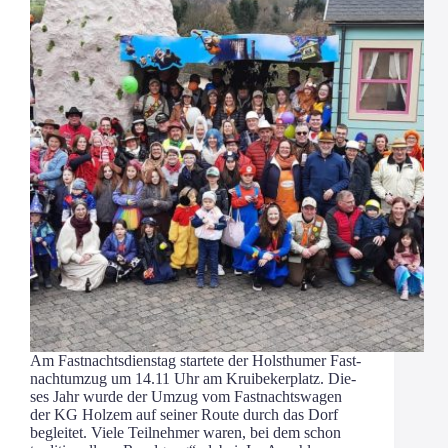
Am Fast­nachts­diens­tag star­te­te der Holst­hu­mer Fast­
nacht­um­zug um 14.11 Uhr am Krui­be­ker­platz. Die­
ses Jahr wur­de der Umzug vom Fast­nachts­wa­gen
der KG Hol­zem auf sei­ner Rou­te durch das Dorf
beglei­tet. Vie­le Teil­neh­mer waren, bei dem schon