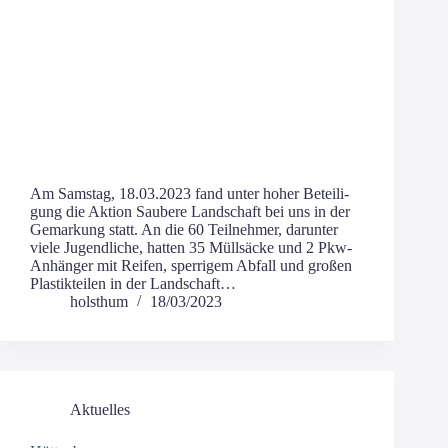
Am Sams­tag, 18.03.2023 fand unter hoher Betei­li­
gung die Akti­on Sau­be­re Land­schaft bei uns in der
Gemar­kung statt. An die 60 Teil­neh­mer, dar­un­ter
vie­le Jugend­li­che, hat­ten 35 Müll­sä­cke und 2 Pkw-
Anhän­­ger mit Rei­fen, sper­ri­gem Abfall und gro­ßen
Plas­tik­tei­len in der Landschaft…
holsthum
18/03/2023
Aktuelles