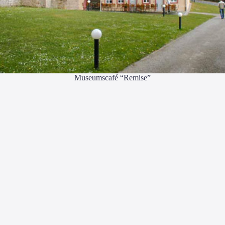
Muse­ums­ca­fé “Remi­se”