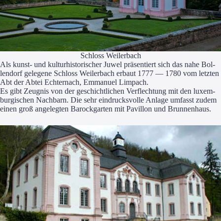
Schloss Wei­ler­bach
Als kunst- und kul­tur­his­to­ri­scher Juwel prä­sen­tiert sich das nahe Bol­
len­dorf gele­ge­ne Schloss Wei­ler­bach erbaut 1777 — 1780 vom letz­ten
Abt der Abtei Ech­ter­nach, Emma­nu­el Lim­pach.
Es gibt Zeug­nis von der geschicht­li­chen Ver­flech­tung mit den luxem­
bur­gi­schen Nach­barn. Die sehr ein­drucks­vol­le Anla­ge umfasst zudem
einen groß ange­leg­ten Barock­gar­ten mit Pavil­lon und Brunnenhaus.