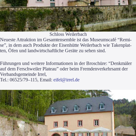
Schloss Wei­ler­bach
Neu­es­te Attrak­ti­on im Gesamt­ensem­ble ist das Muse­ums­ca­fé “Remi­
se”, in dem auch Pro­duk­te der Eisen­hüt­te Wei­ler­bach wie Taken­plat­
ten, Öfen und land­wirt­schaft­li­che Gerä­te zu sehen sind.
Füh­run­gen und wei­te­re Infor­ma­tio­nen in der Bro­schü­re: “Denk­mä­ler
auf dem Fer­sch­wei­ler Pla­teau” oder beim Frem­den­ver­kehrs­amt der
Ver­bands­ge­mein­de Irrel,
Tel.: 06525/79–115, Email:
eifel@irrel.de