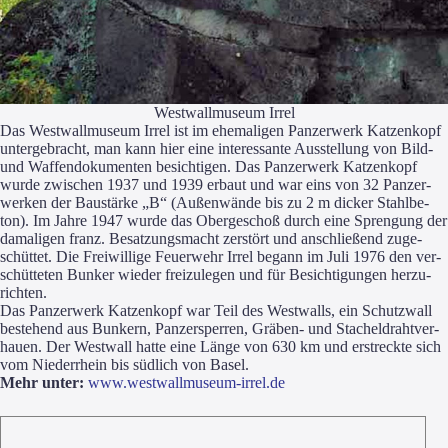
West­wall­mu­se­um Irrel
Das West­wall­mu­se­um Irrel ist im ehe­ma­li­gen Pan­zer­werk Kat­zen­kopf
unter­ge­bracht, man kann hier eine inter­es­san­te Aus­stel­lung von Bild-
und Waf­fen­do­ku­men­ten besich­ti­gen. Das Pan­zer­werk Kat­zen­kopf
wur­de zwi­schen 1937 und 1939 erbaut und war eins von 32 Pan­zer­
wer­ken der Bau­stär­ke „B“ (Außen­wän­de bis zu 2 m dicker Stahl­be­
ton). Im Jah­re 1947 wur­de das Ober­ge­schoß durch eine Spren­gung der
dama­li­gen franz. Besat­zungs­macht zer­stört und anschlie­ßend zuge­
schüt­tet. Die Frei­wil­li­ge Feu­er­wehr Irrel begann im Juli 1976 den ver­
schüt­te­ten Bun­ker wie­der frei­zu­le­gen und für Besich­ti­gun­gen her­zu­
rich­ten.
Das Pan­zer­werk Kat­zen­kopf war Teil des West­walls, ein Schutz­wall
bestehend aus Bun­kern, Pan­zer­sper­ren, Grä­ben- und Sta­chel­draht­ver­
hau­en. Der West­wall hat­te eine Län­ge von 630 km und erstreck­te sich
vom Nie­der­rhein bis süd­lich von Basel.
Mehr unter:
www.westwallmuseum-irrel.de