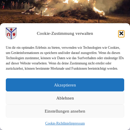
Cookie-Zustimmung verwalten
Die Hüt­ten­jun­gen und Mäd­chen haben die­ses Jahr gan­ze Arbeit geleis­
Um dir ein optimales Erlebnis zu bieten, verwenden wir Technologien wie Cookies,
tet und ein gro­ßes Hüt­ten­feu­er auf die Bei­ne gestellt.
um Geräteinformationen zu speichern und/oder darauf zuzugreifen. Wenn du diesen
Technologien zustimmst, können wir Daten wie das Surfverhalten oder eindeutige IDs
Da sehr vie­le jugend­li­che Hel­fer mit an Bord waren, ist die Hoff­nung
auf dieser Website verarbeiten. Wenn du deine Zustimmung nicht erteilst oder
groß, dass die­ser alte Brauch wei­ter­hin Bestand hat.
zurückziehst, können bestimmte Merkmale und Funktionen beeinträchtigt werden.
Vie­len Dank an alle Helfer!
Akzeptieren
Ablehnen
Copyright © 2026 Ortsgemeinde Holsthum.
Einstellungen ansehen
Cookie-Richtlinie
Impressum
Cookie-Richtlinie (EU)
Impressum