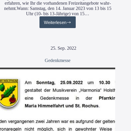
erfah­ren, wie Ihr die vor­han­de­nen Frei­zeit­an­ge­bo­te wahr­
nehmt.Wann: Sams­tag, den 14. Janu­ar 2023 von 13 bis 15
Uhr (10- bis 13-Jäh­ri­­ge) von 15…
Weiterlesen
Jugendaustausch
25. Sep. 2022
Gedenkmesse