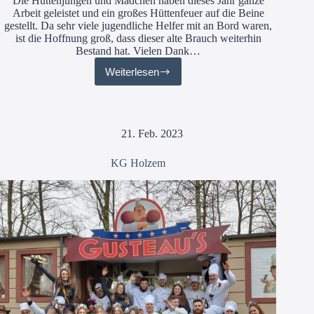
Die Hüt­ten­jun­gen und Mäd­chen haben die­ses Jahr gan­ze
Arbeit geleis­tet und ein gro­ßes Hüt­ten­feu­er auf die Bei­ne
gestellt. Da sehr vie­le jugend­li­che Hel­fer mit an Bord waren,
ist die Hoff­nung groß, dass die­ser alte Brauch wei­ter­hin
Bestand hat. Vie­len Dank…
Weiterlesen
Hüttenbrennen
21. Feb. 2023
KG Holzem