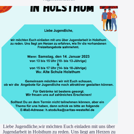
Lie­be Jugend­li­che,wir möch­ten Euch ein­la­den mit uns über
Jugend­ar­beit in Holst­hum zu reden. Uns liegt am Her­zen zu