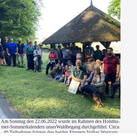
Am Sonn­tag den 22.06.2022 wur­de im Rah­men des Hols­t­hu­­
mer-Som­­mer­­ka­­len­­ders unserWald­be­gang durch­ge­führt. Cir­ca
40 Teil­neh­mer folg­ten den bei­den Förs­tern Vol­ker West­ram