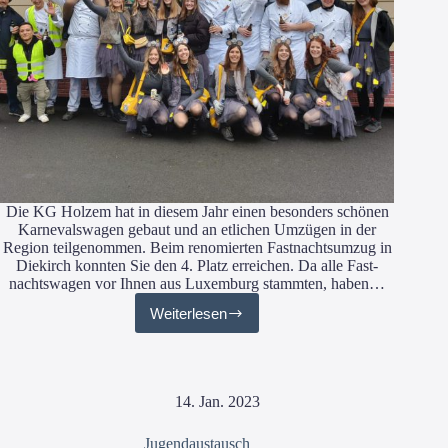
Die KG Hol­zem hat in die­sem Jahr einen beson­ders schö­nen
Kar­ne­vals­wa­gen gebaut und an etli­chen Umzü­gen in der
Regi­on teil­ge­nom­men. Beim reno­mier­ten Fast­nachts­um­zug in
Die­kirch konn­ten Sie den 4. Platz errei­chen. Da alle Fast­
nachts­wa­gen vor Ihnen aus Luxem­burg stamm­ten, haben…
Weiterlesen
KG
Holzem
14. Jan. 2023
Jugendaustausch