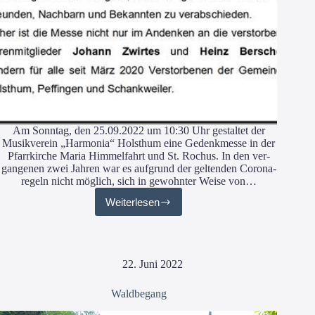
Am Sonn­tag, den 25.09.2022 um 10:30 Uhr gestal­tet der
Musik­ver­ein „Har­mo­nia“ Holst­hum eine Gedenk­mes­se in der
Pfarr­kir­che Maria Him­mel­fahrt und St. Rochus. In den ver­
gan­ge­nen zwei Jah­ren war es auf­grund der gel­ten­den Coro­na­
re­geln nicht mög­lich, sich in gewohn­ter Wei­se von…
Weiterlesen
Gedenkmesse
22. Juni 2022
Waldbegang