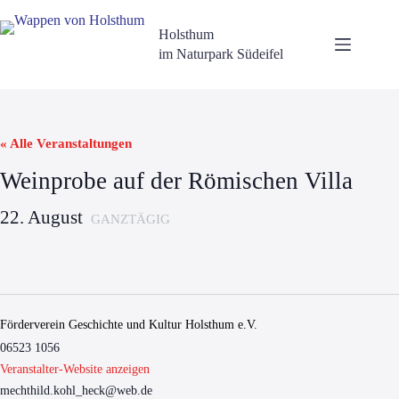
Zum
Inhalt
Holsthum
springen
im Naturpark Südeifel
« Alle Veranstaltungen
Weinprobe auf der Römischen Villa
22. August
GANZ­TÄ­GIG
Förderverein Geschichte und Kultur Holsthum e.V.
06523 1056
Ver­an­stal­ter-Web­site anzeigen
mechthild.kohl_heck@web.de