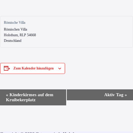
Römische Villa
Römi­schen Villa
Holst­hum
,
RLP
54668
Deutsch­land
Zum Kalender hinzufügen
V
«
Kinderkirmes auf dem
Aktiv Tag
»
e
Kruibekerplatz
r
a
n
s
t
a