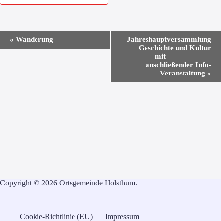
V
«
Wanderung
Jahreshauptversammlung
e
Geschichte und Kultur
r
mit
a
anschließender Info-
n
Veranstaltung
»
s
t
a
l
t
u
n
g
-
N
a
v
Copyright © 2026 Ortsgemeinde Holsthum.
i
g
a
t
Cookie-Richtlinie (EU)
Impressum
i