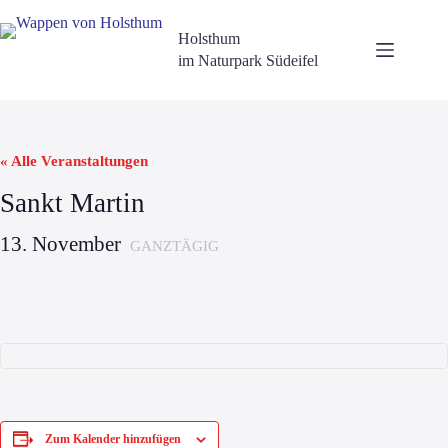
Zum
Inhalt
Holsthum
springen
im Naturpark Südeifel
« Alle Veranstaltungen
Sankt Martin
13. November
GANZ­TÄ­GIG
Zum Kalender hinzufügen