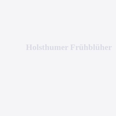
Holst­hu­mer Frühblüher